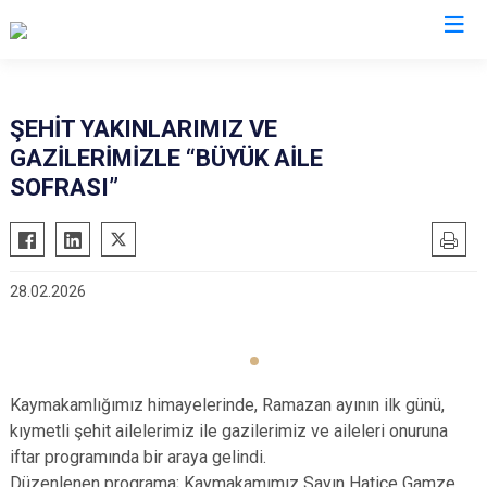
Denizli
ŞEHİT YAKINLARIMIZ VE
GAZİLERİMİZLE “BÜYÜK AİLE
Acıpayam
Çardak
SOFRASI”
Pamukkale
Çivril
Babadağ
Güney
Baklan
Honaz
28.02.2026
Bekilli
Kale
Beyağaç
Sarayköy
Bozkurt
Serinhisar
Kaymakamlığımız himayelerinde, Ramazan ayının ilk günü,
Buldan
Tavas
kıymetli şehit ailelerimiz ile gazilerimiz ve aileleri onuruna
Çal
Merkezefendi
iftar programında bir araya gelindi.
Çameli
Düzenlenen programa; Kaymakamımız Sayın Hatice Gamze