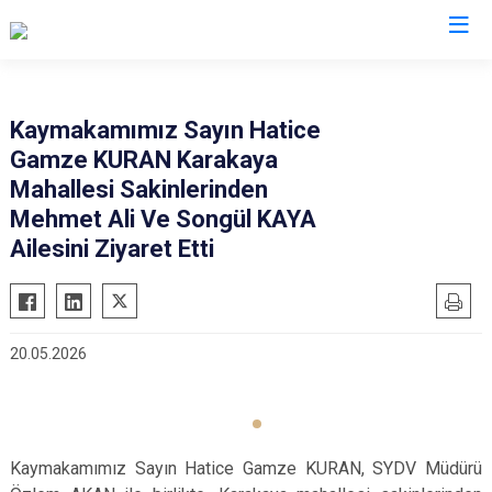
Denizli
Kaymakamımız Sayın Hatice
Gamze KURAN Karakaya
Acıpayam
Çardak
Mahallesi Sakinlerinden
Pamukkale
Çivril
Mehmet Ali Ve Songül KAYA
Babadağ
Güney
Ailesini Ziyaret Etti
Baklan
Honaz
Bekilli
Kale
Beyağaç
Sarayköy
20.05.2026
Bozkurt
Serinhisar
Buldan
Tavas
Çal
Merkezefendi
Kaymakamımız Sayın Hatice Gamze KURAN, SYDV Müdürü
Çameli