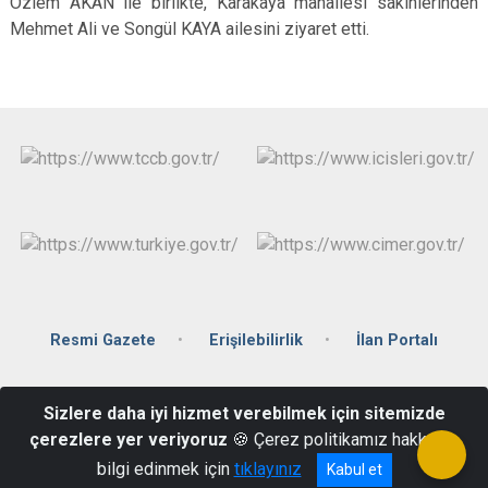
Özlem AKAN ile birlikte, Karakaya mahallesi sakinlerinden
Mehmet Ali ve Songül KAYA ailesini ziyaret etti.
Resmi Gazete
Erişilebilirlik
İlan Portalı
Hüseyinler Mahallesi Hükümet Geçidi Sk. No:1 Hükümet Konağı
Sizlere daha iyi hizmet verebilmek için sitemizde
Çal/Denizli
çerezlere yer veriyoruz
🍪 Çerez politikamız hakkında
02587513001
bilgi edinmek için
tıklayınız
Kabul et