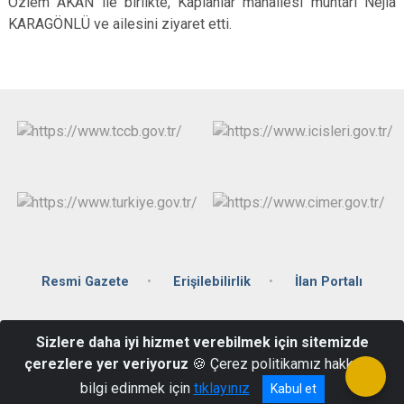
Özlem AKAN ile birlikte, Kaplanlar mahallesi muhtarı Nejla
KARAGÖNLÜ ve ailesini ziyaret etti.
Resmi Gazete
Erişilebilirlik
İlan Portalı
Hüseyinler Mahallesi Hükümet Geçidi Sk. No:1 Hükümet Konağı
Sizlere daha iyi hizmet verebilmek için sitemizde
Çal/Denizli
çerezlere yer veriyoruz
🍪 Çerez politikamız hakkında
02587513001
bilgi edinmek için
tıklayınız
Kabul et