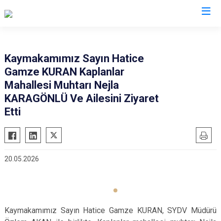
Denizli
Kaymakamımız Sayın Hatice
Gamze KURAN Kaplanlar
Acıpayam
Çardak
Mahallesi Muhtarı Nejla
Pamukkale
Çivril
KARAGÖNLÜ Ve Ailesini Ziyaret
Babadağ
Güney
Etti
Baklan
Honaz
Bekilli
Kale
Beyağaç
Sarayköy
20.05.2026
Bozkurt
Serinhisar
Buldan
Tavas
Çal
Merkezefendi
Kaymakamımız Sayın Hatice Gamze KURAN, SYDV Müdürü
Çameli