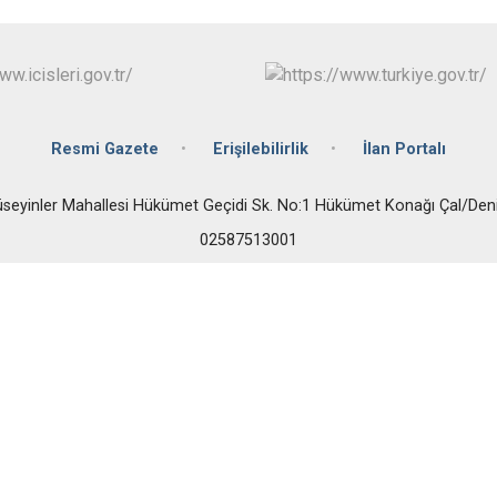
Bozkurt
Buldan
Çal
Çameli
Resmi Gazete
Erişilebilirlik
İlan Portalı
seyinler Mahallesi Hükümet Geçidi Sk. No:1 Hükümet Konağı Çal/Deni
02587513001