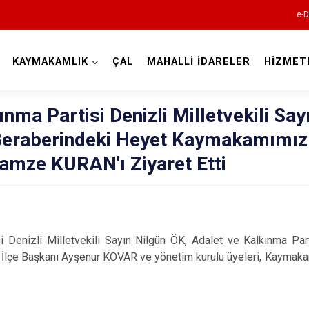
e-D
KAYMAKAMLIK
ÇAL
MAHALLİ İDARELER
HİZMET
Denizli
nma Partisi Denizli Milletvekili Say
Beraberindeki Heyet Kaymakamımız
amze KURAN'ı Ziyaret Etti
Acıpayam
Pamukkale
Babadağ
i Denizli Milletvekili Sayın Nilgün ÖK, Adalet ve Kalkınma Part
Baklan
l İlçe Başkanı Ayşenur KOVAR ve yönetim kurulu üyeleri, Kayma
Bekilli
Beyağaç