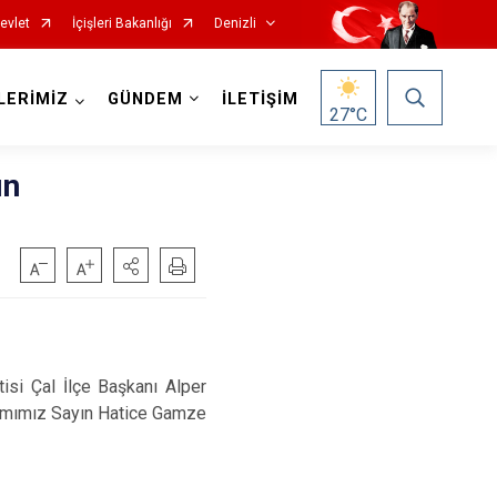
evlet
İçişleri Bakanlığı
Denizli
LERİMİZ
GÜNDEM
İLETİŞİM
27
°C
ın
Çardak
Çivril
Güney
isi Çal İlçe Başkanı Alper
Honaz
kamımız Sayın Hatice Gamze
Kale
Sarayköy